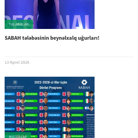
TƏLƏBƏLƏR
SABAH tələbəsinin beynəlxalq uğurları!
13 Aprel 2026
MƏZUNLAR