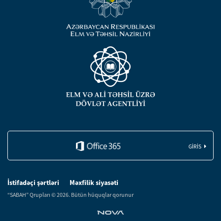
GIRIS
İstifadəçi şərtləri
Məxfilik siyasəti
“SABAH” Qrupları © 2026. Bütün hüquqlar qorunur