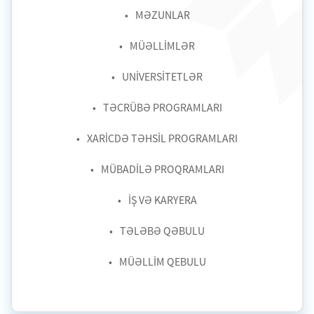
MƏZUNLAR
MÜƏLLİMLƏR
UNİVERSİTETLƏR
TƏCRÜBƏ PROGRAMLARI
XARİCDƏ TƏHSİL PROGRAMLARI
MÜBADİLƏ PROQRAMLARI
İŞ VƏ KARYERA
TƏLƏBƏ QƏBULU
MÜƏLLİM QEBULU