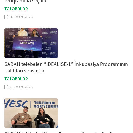
Proqramına seçilib
TƏLƏBƏLƏR
18 Mart 2026
SABAH tələbələri “IDEALISE-1” İnkubasiya Proqramının
qalibləri sırasında
TƏLƏBƏLƏR
05 Mart 2026