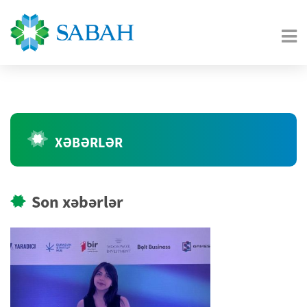
XƏBƏRLƏR
Son xəbərlər