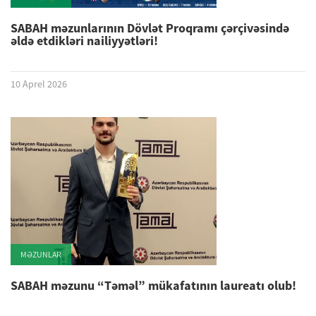
SABAH məzunlarının Dövlət Proqramı çərçivəsində
əldə etdikləri nailiyyətləri!
10 Aprel 2026
MƏZUNLAR
SABAH məzunu “Təməl” mükafatının laureatı olub!