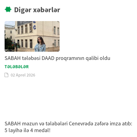
Digər xəbərlər
SABAH tələbəsi DAAD proqramının qalibi oldu
TƏLƏBƏLƏR
02 Aprel 2026
SABAH məzun və tələbələri Cenevrədə zəfərə imza atıb:
5 layihə ilə 4 medal!