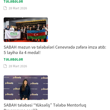
TƏLƏBƏLƏR
28 Mart 2026
SABAH məzun və tələbələri Cenevrədə zəfərə imza atıb:
5 layihə ilə 4 medal!
TƏLƏBƏLƏR
28 Mart 2026
SABAH tələbəsi “Yüksəliş” Tələbə Mentorluq