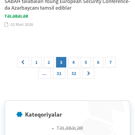
SABAH tələbələri Young European Security Conference-
də Azərbaycanı təmsil ediblər
TƏLƏBƏLƏR
02 Mart 2026
1
2
3
4
5
6
7
...
31
32
Kateqoriyalar
TƏLƏBƏLƏR