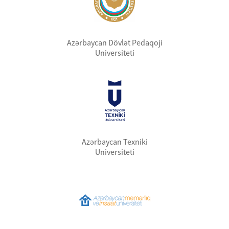
Azərbaycan Dövlət Pedaqoji
Universiteti
Azərbaycan Texniki
Universiteti