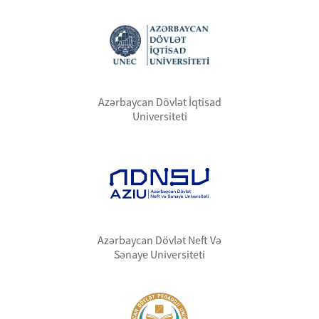
Azərbaycan Dövlət İqtisad
Universiteti
Azərbaycan Dövlət Neft Və
Sənaye Universiteti