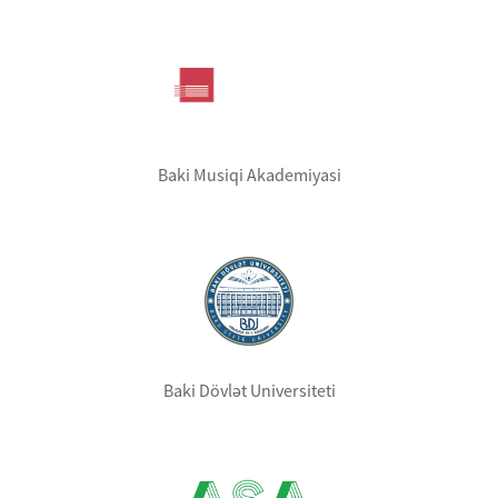
Baki Musiqi Akademiyasi
Baki Dövlət Universiteti