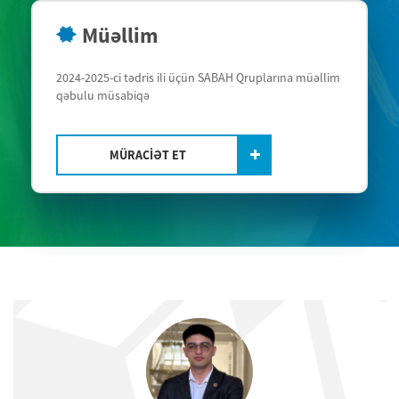
Müəllim
2024-2025-ci tədris ili üçün SABAH Qruplarına müəllim
qəbulu müsabiqə
MÜRACİƏT ET