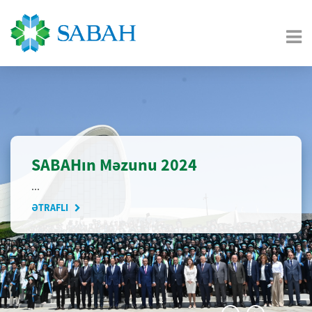
SABAHın Məzunu 2024
...
ƏTRAFLI