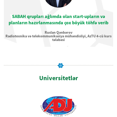
SABAH qrupları ağlımda olan start-upların və
irmişəm
planların hazırlanmasında çox böyük töhfə verib
Ruslan Qənbərov
Radiotexnika və telekommunikasiya mühəndisliyi, AzTU 4-cü kurs
tələbəsi
Universitetlər