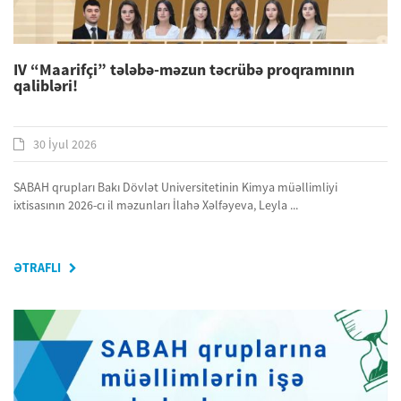
IV “Maarifçi” tələbə-məzun təcrübə proqramının
qalibləri!
30 İyul 2026
SABAH qrupları Bakı Dövlət Universitetinin Kimya müəllimliyi
ixtisasının 2026-cı il məzunları İlahə Xəlfəyeva, Leyla ...
ƏTRAFLI