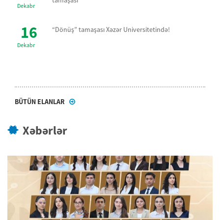
tamaşası
Dekabr
16
“Dönüş” tamaşası Xəzər Universitetində!
Dekabr
BÜTÜN ELANLAR
Xəbərlər