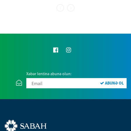
Xəbər lentinə abunə olun:
ABUNƏ OL