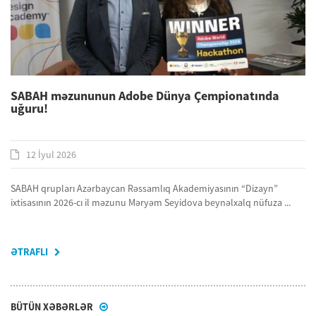
SABAH məzununun Adobe Dünya Çempionatında
uğuru!
12 İyul 2026
SABAH qrupları Azərbaycan Rəssamlıq Akademiyasının “Dizayn”
ixtisasının 2026-cı il məzunu Məryəm Seyidova beynəlxalq nüfuza ...
ƏTRAFLI
BÜTÜN XƏBƏRLƏR