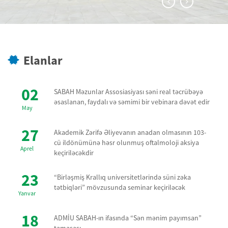
Elanlar
02
SABAH Məzunlar Assosiasiyası səni real təcrübəyə
əsaslanan, faydalı və səmimi bir vebinara dəvət edir
May
27
Akademik Zərifə Əliyevanın anadan olmasının 103-
cü ildönümünə həsr olunmuş oftalmoloji aksiya
Aprel
keçiriləcəkdir
23
“Birləşmiş Krallıq universitetlərində süni zəka
tətbiqləri” mövzusunda seminar keçiriləcək
Yanvar
18
ADMİU SABAH-ın ifasında “Sən mənim payımsan”