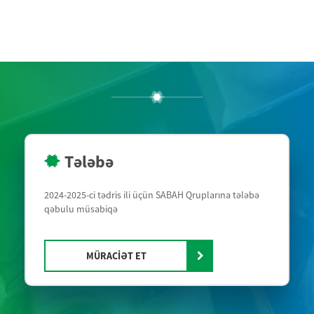
Tələbə
2024-2025-ci tədris ili üçün SABAH Qruplarına tələbə
qəbulu müsabiqə
MÜRACİƏT ET