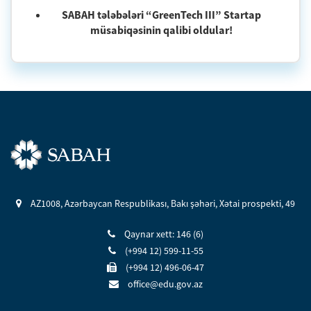
SABAH tələbələri “GreenTech III” Startap
müsabiqəsinin qalibi oldular!
AZ1008, Azərbaycan Respublikası, Bakı şəhəri, Xətai prospekti, 49
Qaynar xett: 146 (6)
(+994 12) 599-11-55
(+994 12) 496-06-47
office@edu.gov.az