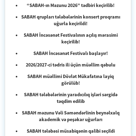
“SABAH-ın Məzunu 2026” tədbiri keçirilib!
SABAH qrupları tələbələrinin konsert proqramı
uğurla keçirildi!
SABAH İncəsənət Festivalının açılış mərasimi
keçirilib!
SABAH İncəsənət Festivalı başlayır!
2026/2027-ci tədris ili üçün müəllim qəbulu
SABAH müəllimi Dövlət Mükafatına layiq
görülüb!
SABAH tələbələrinin yaradıcılıq işləri sərgidə
təqdim edilib
SABAH məzunu Vəli Səməndərlinin beynəlxalq
akademik və peşəkar uğurları
SABAH tələbəsi müsabiqənin qalibi seçildi