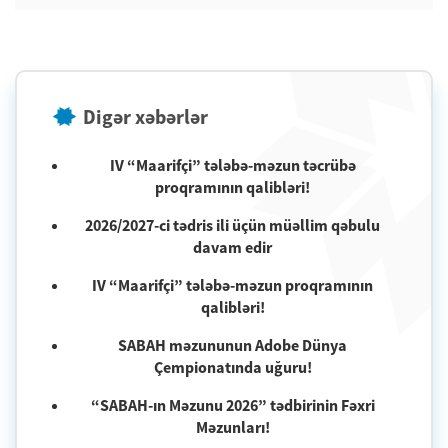
Digər xəbərlər
IV “Maarifçi” tələbə-məzun təcrübə
proqramının qalibləri!
2026/2027-ci tədris ili üçün müəllim qəbulu
davam edir
IV “Maarifçi” tələbə-məzun proqramının
qalibləri!
SABAH məzununun Adobe Dünya
Çempionatında uğuru!
“SABAH-ın Məzunu 2026” tədbirinin Fəxri
Məzunları!