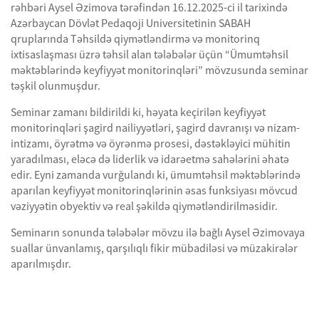
rəhbəri Aysel Əzimova tərəfindən 16.12.2025-ci il tarixində
Azərbaycan Dövlət Pedaqoji Universitetinin SABAH
qruplarında Təhsildə qiymətləndirmə və monitorinq
ixtisaslaşması üzrə təhsil alan tələbələr üçün “Ümumtəhsil
məktəblərində keyfiyyət monitorinqləri” mövzusunda seminar
təşkil olunmuşdur.
Seminar zamanı bildirildi ki, həyata keçirilən keyfiyyət
monitorinqləri şagird nailiyyətləri, şagird davranışı və nizam-
intizamı, öyrətmə və öyrənmə prosesi, dəstəkləyici mühitin
yaradılması, eləcə də liderlik və idarəetmə sahələrini əhatə
edir. Eyni zamanda vurğulandı ki, ümumtəhsil məktəblərində
aparılan keyfiyyət monitorinqlərinin əsas funksiyası mövcud
vəziyyətin obyektiv və real şəkildə qiymətləndirilməsidir.
Seminarın sonunda tələbələr mövzu ilə bağlı Aysel Əzimovaya
suallar ünvanlamış, qarşılıqlı fikir mübadiləsi və müzakirələr
aparılmışdır.