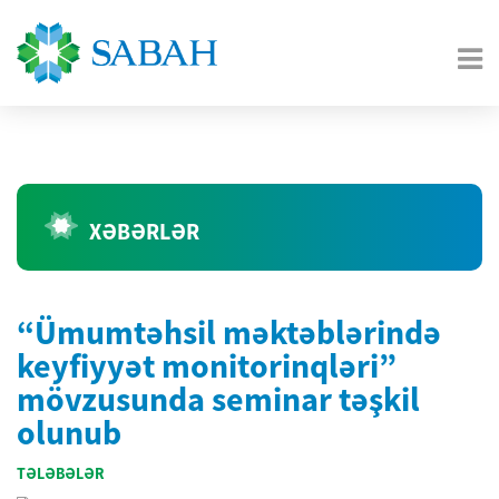
XƏBƏRLƏR
“Ümumtəhsil məktəblərində
keyfiyyət monitorinqləri”
mövzusunda seminar təşkil
olunub
TƏLƏBƏLƏR