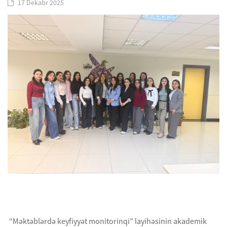
17 Dekabr 2025
“Məktəblərdə keyfiyyət monitorinqi” layihəsinin akademik