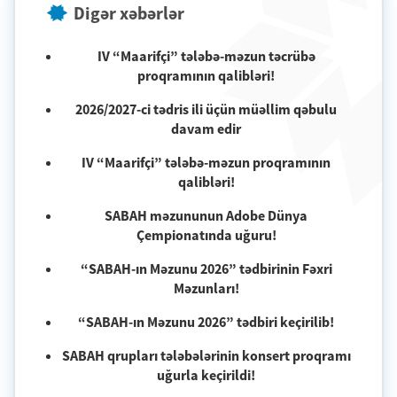
Digər xəbərlər
IV “Maarifçi” tələbə-məzun təcrübə
proqramının qalibləri!
2026/2027-ci tədris ili üçün müəllim qəbulu
davam edir
IV “Maarifçi” tələbə-məzun proqramının
qalibləri!
SABAH məzununun Adobe Dünya
Çempionatında uğuru!
“SABAH-ın Məzunu 2026” tədbirinin Fəxri
Məzunları!
“SABAH-ın Məzunu 2026” tədbiri keçirilib!
SABAH qrupları tələbələrinin konsert proqramı
uğurla keçirildi!