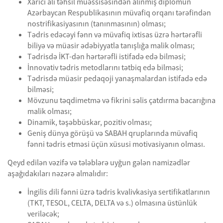
Xarici ali təhsil müəssisəsindən alınmış diplomun
Azərbaycan Respublikasının müvafiq orqanı tərəfindən
nostrifikasiyasının (tanınmasının) olması;
Tədris edəcəyi fənn və müvafiq ixtisas üzrə hərtərəfli
biliyə və müasir ədəbiyyatla tanışlığa malik olması;
Tədrisdə İKT-dən hərtərəfli istifadə edə bilməsi;
İnnovativ tədris metodlarını tətbiq edə bilməsi;
Tədrisdə müasir pedaqoji yanaşmalardan istifadə edə
bilməsi;
Mövzunu təqdimetmə və fikrini səlis çatdırma bacarığına
malik olması;
Dinamik, təşəbbüskar, pozitiv olması;
Geniş dünya görüşü və SABAH qruplarında müvafiq
fənni tədris etməsi üçün xüsusi motivasiyanın olması.
Qeyd edilən vəzifə və tələblərə uyğun gələn namizədlər
aşağıdakıları nəzərə almalıdır:
İngilis dili fənni üzrə tədris kvalivkasiya sertifikatlarının
(TKT, TESOL, CELTA, DELTA və s.) olmasına üstünlük
veriləcək;