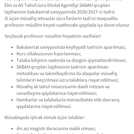
Elm və Ali Təhsil üzrə Dövlət Agentliyi SABAH qrupları
layihəsinin bakalavriat səviyyəsində 2026/2027-ci tədris
ili üçün müvafiq ixtisaslar üzrə fənlərin tədrisi məqsədilə
professor-müəllim heyəti saathesabı qaydada işə dəvət olunur
Seçiləcək professor-müəllim heyətinin vəzifələri:
Bakalavriat səviyyəsində keyfiyyətli tədrisin aparılması;
Kurs sillabusunun hazırlanması;
Tələbə biliyinin vaxtında və düzgün qiymətləndirilməsi;
SABAH qrupları layihəsinin tədrisin aparılması
metodikası və təkmilləşdirmə ilə əlaqədar müvafiq
təlimlərin keçirilməsi üzrə tələblərə riayət edilməsi;
Müvafiq ali təhsil müəssisənin daxili intizam və
sənədləşmə qaydalarına riayət edilməsi;
Həmkarlar və tələbələrlə münasibətdə etik davranış
qaydalarına riayət edilməsi.
Müsabiqədə iştirak etmək üçün tələblər:
Ən azı magistr dərəcəsinə malik olması;