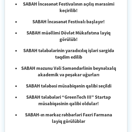
SABAH İncəsənət Festivalının açılış mərasimi
keçirilib!
SABAH İncəsənət Festivalı başlayır!
SABAH müəllimi Dövlət Mükafatına layiq
görülüb!
SABAH tələbələrinin yaradıcılıq işləri sərgidə
təqdim edilib
SABAH məzunu Vəli Səməndərlinin beynəlxalq
akademik və peşəkar uğurları
SABAH tələbəsi müsabiqənin qalibi seçildi
SABAH tələbələri “GreenTech III” Startap
müsabiqəsinin qalibi oldular!
SABAH-ın mərkəz rəhbərləri Fəxri Fərmana
layiq görülüblər