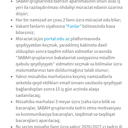
SABAH qruplarında tədrisin aparılmasının onun əsas iş
yeri ilə razılaşdırılması öhdəliyi müraciət edənin üzərinə
düşür;
Hər bir namizəd ən çoxu 2 fənn üzrə müraciət edə bilər;
Vakant fənlərin siyahısına
"Fənlər"
bölməsində baxa
bilərsiniz;
Müraciət üçün
portal.edu.az
platformasında
qeydiyyatdan keçmək, yaradılmış kabinetə daxil
olduqdan sonra təqdim edilən xidmətlər sırasında
“SABAH qruplarının bakalavriat səviyyəsinə müəllim
qəbulu qeydiyiyyatı” xidmətini seçmək və bölmələr üzrə
məlumatlarınızı tam doldurmağınız tələb olunur;
Yalnız müsahibə mərhələsinə keçmiş namizədlərlə
anketdə qeyd etdikləri email ünvanı vasitəsilə qeydiyyat
bağlandıqdan sonra 15 iş gün ərzində əlaqə
saxlanılacaq;
Müsahibə mərhələsi 3 meyar üzrə (sahə üzrə bilik və
bacarıqlar, SABAH qruplarında tədris etmə motivasiyası
və kommunikasiya bacarıqları, təqdimat və təqdiqat
bacarıqları) aparılacaq;
Bu seçim müvafiq fənn üzrə yalnız 2026/2027-ci tədris ili