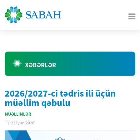
XƏBƏRLƏR
2026/2027-ci tədris ili üçün
müəllim qəbulu
MÜƏLLİMLƏR
22 İyun 2026