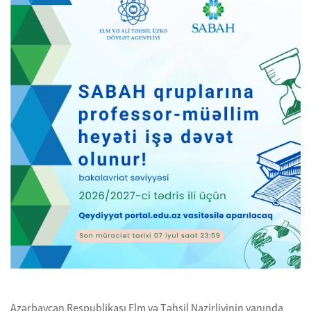
Azərbaycan Respublikası Elm və Təhsil Nazirliyinin yanında