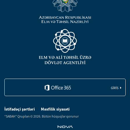
GIRIS
İstifadəçi şərtləri
Məxfilik siyasəti
“SABAH” Qrupları © 2026. Bütün hüquqlar qorunur