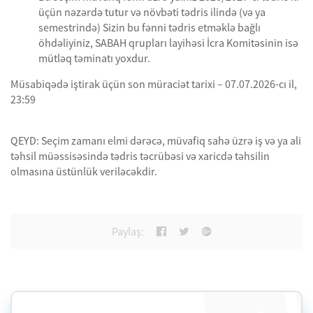
üçün nəzərdə tutur və növbəti tədris ilində (və ya
semestrində) Sizin bu fənni tədris etməklə bağlı
öhdəliyiniz, SABAH qrupları layihəsi İcra Komitəsinin isə
mütləq təminatı yoxdur.
Müsabiqədə iştirak üçün son müraciət tarixi – 07.07.2026-cı il,
23:59
QEYD: Seçim zamanı elmi dərəcə, müvafiq sahə üzrə iş və ya ali
təhsil müəssisəsində tədris təcrübəsi və xaricdə təhsilin
olmasına üstünlük veriləcəkdir.
Paylaş: