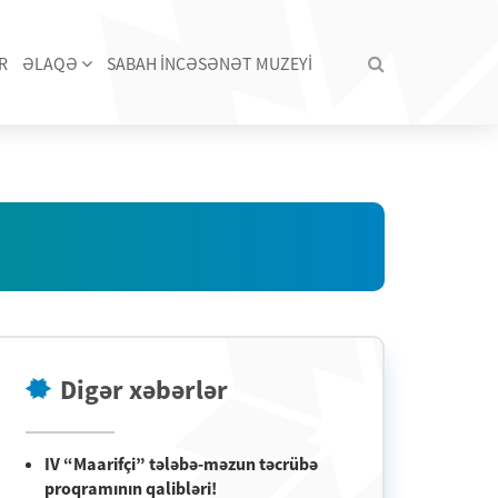
R
ƏLAQƏ
SABAH İNCƏSƏNƏT MUZEYİ
Digər xəbərlər
IV “Maarifçi” tələbə-məzun təcrübə
proqramının qalibləri!