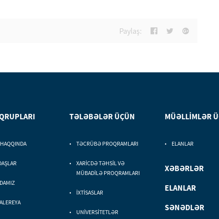
Paylaş:
 QRUPLARI
TƏLƏBƏLƏR ÜÇÜN
MÜƏLLİMLƏR 
 HAQQINDA
TƏCRÜBƏ PROQRAMLARI
ELANLAR
DAŞLAR
XARİCDƏ TƏHSİL VƏ
XƏBƏRLƏR
MÜBADİLƏ PROQRAMLARI
DAMIZ
ELANLAR
İXTİSASLAR
ALEREYA
SƏNƏDLƏR
UNİVERSİTETLƏR