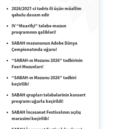
2026/2027-ci tədris ili üçün müəllim
qəbulu davam edir
IV “Maarifçi” tələbə-məzun
proqramının qalibləri!
SABAH məzununun Adobe Dünya
Çempionatında uğuru!
“SABAH-ın Məzunu 2026” tədbirinin
Fəxri Məzunları!
“SABAH-ın Məzunu 2026” tədbiri
keçirilib!
SABAH qrupları tələbələrinin konsert
proqramı uğurla keçirildi!
SABAH İncəsənət Festivalının açılış
mərasimi keçirilib!