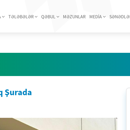
A
TƏLƏBƏLƏR
QƏBUL
MƏZUNLAR
MEDİA
SƏNƏDLƏ
q Şurada