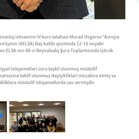
naslıq ixtisasının IV kurs tələbəsi Murad Əsgərov “Avropa
birliyinin (#ELSA) Baş katibi qismində 12-16 noyabr
lən ELSA-nın 88-ci Beynəlxalq Şura Toplantısında iştirak
yyət istiqamətləri üzrə təşkil olunmuş müxtəlif
aməsinə təklif olunmuş dəyişiklikləri müzakirə etmiş və
kliklərə müxtəlif istiqamətlərdə səs vermişdir.