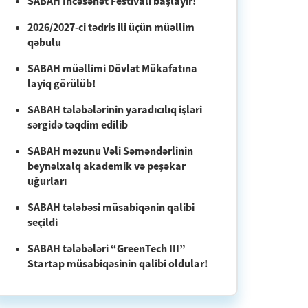
SABAH İncəsənət Festivalı başlayır!
2026/2027-ci tədris ili üçün müəllim
qəbulu
SABAH müəllimi Dövlət Mükafatına
layiq görülüb!
SABAH tələbələrinin yaradıcılıq işləri
sərgidə təqdim edilib
SABAH məzunu Vəli Səməndərlinin
beynəlxalq akademik və peşəkar
uğurları
SABAH tələbəsi müsabiqənin qalibi
seçildi
SABAH tələbələri “GreenTech III”
Startap müsabiqəsinin qalibi oldular!