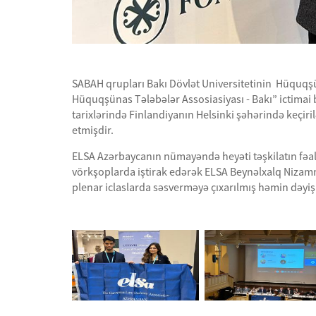
SABAH qrupları Bakı Dövlət Universitetinin Hüquqşü
Hüquqşünas Tələbələr Assosiasiyası - Bakı” ictimai 
tarixlərində Finlandiyanın Helsinki şəhərində keçiri
etmişdir.
ELSA Azərbaycanın nümayəndə heyəti təşkilatın fəali
vörkşoplarda iştirak edərək ELSA Beynəlxalq Nizamn
plenar iclaslarda səsverməyə çıxarılmış həmin dəyişi