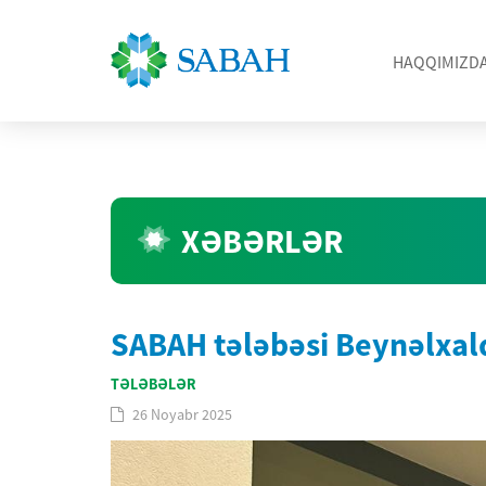
HAQQIMIZD
XƏBƏRLƏR
SABAH tələbəsi Beynəlxal
TƏLƏBƏLƏR
26 Noyabr 2025