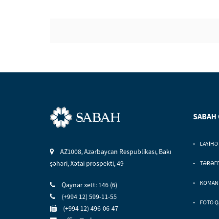
SABAH
LAYİHƏ
AZ1008, Azərbaycan Respublikası, Bakı
şəhəri, Xətai prospekti, 49
TƏRƏF
KOMAN
Qaynar xett: 146 (6)
(+994 12) 599-11-55
FOTO Q
(+994 12) 496-06-47