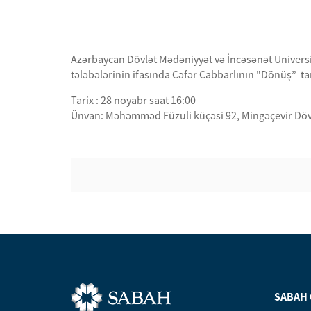
Azərbaycan Dövlət Mədəniyyət və İncəsənət Universit
tələbələrinin ifasında Cəfər Cabbarlının "Dönüş” 
Tarix : 28 noyabr saat 16:00
Ünvan: Məhəmməd Füzuli küçəsi 92, Mingəçevir Döv
SABAH