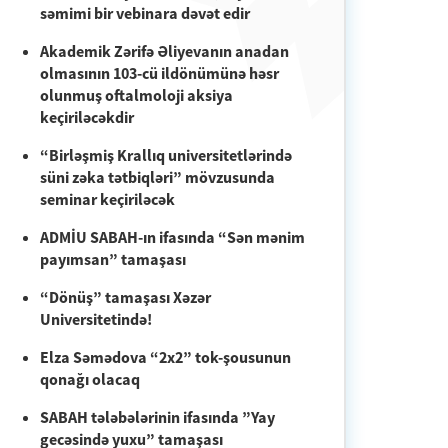
səmimi bir vebinara dəvət edir
Akademik Zərifə Əliyevanın anadan
olmasının 103-cü ildönümünə həsr
olunmuş oftalmoloji aksiya
keçiriləcəkdir
“Birləşmiş Krallıq universitetlərində
süni zəka tətbiqləri” mövzusunda
seminar keçiriləcək
ADMİU SABAH-ın ifasında “Sən mənim
payımsan” tamaşası
“Dönüş” tamaşası Xəzər
Universitetində!
Elza Səmədova “2x2” tok-şousunun
qonağı olacaq
SABAH tələbələrinin ifasında ”Yay
gecəsində yuxu” tamaşası