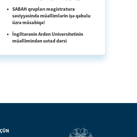
SABAH qrupları magistratura
səviyyəsində müəllimlərin işə qəbulu
üzrə müsabiqə!
İngiltərənin Arden Universitetinin
müəllimindən ustad dərsi
ÜÇÜN