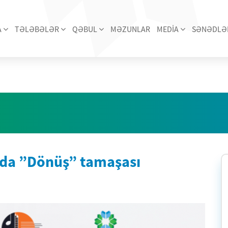
A
TƏLƏBƏLƏR
QƏBUL
MƏZUNLAR
MEDİA
SƏNƏDLƏ
nda ”Dönüş” tamaşası