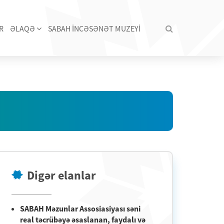
R
ƏLAQƏ
SABAH İNCƏSƏNƏT MUZEYİ
Digər elanlar
SABAH Məzunlar Assosiasiyası səni
real təcrübəyə əsaslanan, faydalı və