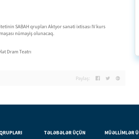
etinin SABAH qrupları Aktyor sənəti ixtisası IV kurs
tamaşası nümayiş olunacaq.
lət Dram Teatrı
Paylaş:
 QRUPLARI
TƏLƏBƏLƏR ÜÇÜN
MÜƏLLİMLƏR 