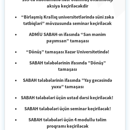
aksiya keçiriləcəkdir
“Birləşmiş Krallıq universitetlərində süni zəka
tətbiqləri” mövzusunda seminar keçiriləcək
ADMİU SABAH-ın ifasında “Sən mənim
payımsan” tamaşası
“Dönüş” tamaşası Xəzər Universitetində!
SABAH tələbələrinin ifasında ”Dönüş”
tamaşası
SABAH tələbələrinin ifasında ”Yay gecəsində
yuxu” tamaşası
SABAH tələbələri üçün ustad dərsi keçiriləcək!
SABAH tələbələri üçün seminar keçiriləcək!
SABAH tələbələri üçün 4 modullu təlim
proqramı keçiriləcək