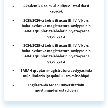
Akademik Rasim Əliquliyev ustad dərsi
keçəcək
2025/2026-cı tədris ili üçün III, IV, V kurs
bakalavriat və magistratura səviyyəsinin
SABAH qrupları tələbələrinin yataqxana
qeydiyyatı
2024/2025-ci tədris ili üçün III, IV, V kurs
bakalavriat və magistratura səviyyəsinin
SABAH qrupları tələbələrinin yataqxana
qeydiyyatı
SABAH qrupları magistratura səviyyəsində
müəllimlərin işə qəbulu üzrə müsabiqə!
İngiltərənin Arden Universitetinin
müəllimindən ustad dərsi