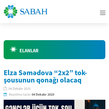
ELANLAR
Elza Səmədova “2x2” tok-
şousunun qonağı olacaq
04 Dekabr 2025
Keçirilmə tarixi:
04 Dekabr 2025