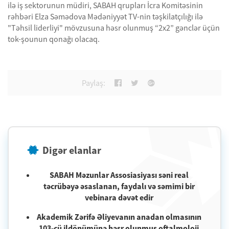
ilə iş sektorunun müdiri, SABAH qrupları İcra Komitəsinin
rəhbəri Elza Səmədova Mədəniyyət TV-nin təşkilatçılığı ilə
"Təhsil liderliyi" mövzusuna həsr olunmuş “2x2” gənclər üçün
tok-şounun qonağı olacaq.
Paylaş:
Digər elanlar
SABAH Məzunlar Assosiasiyası səni real
təcrübəyə əsaslanan, faydalı və səmimi bir
vebinara dəvət edir
Akademik Zərifə Əliyevanın anadan olmasının
103-cü ildönümünə həsr olunmuş oftalmoloji