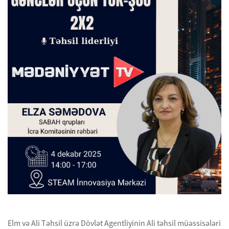
Elm və Ali Təhsil üzrə Dövlət Agentliyinin Ali təhsil müəssisələri