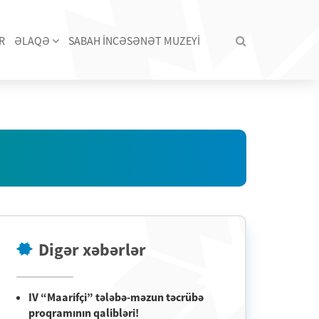
R
ƏLAQƏ
SABAH İNCƏSƏNƏT MUZEYİ
Digər xəbərlər
IV “Maarifçi” tələbə-məzun təcrübə
proqramının qalibləri!