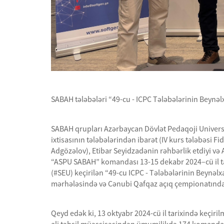
SABAH tələbələri “49-cu - ICPC Tələbələrinin Beynə
SABAH qrupları Azərbaycan Dövlət Pedaqoji Universi
ixtisasının tələbələrindən ibarət (IV kurs tələbəsi Fi
Adgözəlov), Etibar Seyidzadənin rəhbərlik etdiyi v
“ASPU SABAH” komandası 13-15 dekabr 2024–cü il tar
(#SEU) keçirilən “49-cu ICPC - Tələbələrinin Beynə
mərhələsində və Cənubi Qafqaz açıq çempionatında 
Qeyd edək ki, 13 oktyabr 2024-cü il tarixində keçir