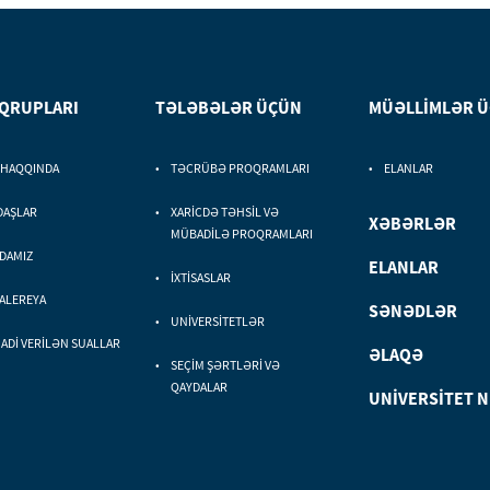
 QRUPLARI
TƏLƏBƏLƏR ÜÇÜN
MÜƏLLİMLƏR 
 HAQQINDA
TƏCRÜBƏ PROQRAMLARI
ELANLAR
DAŞLAR
XARİCDƏ TƏHSİL VƏ
XƏBƏRLƏR
MÜBADİLƏ PROQRAMLARI
DAMIZ
ELANLAR
İXTİSASLAR
ALEREYA
SƏNƏDLƏR
UNİVERSİTETLƏR
Dİ VERİLƏN SUALLAR
ƏLAQƏ
SEÇİM ŞƏRTLƏRİ VƏ
QAYDALAR
UNİVERSİTET 