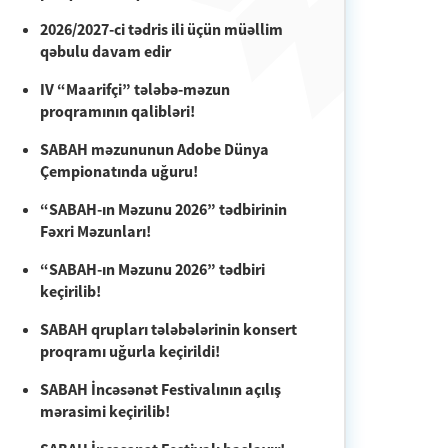
2026/2027-ci tədris ili üçün müəllim
qəbulu davam edir
IV “Maarifçi” tələbə-məzun
proqramının qalibləri!
SABAH məzununun Adobe Dünya
Çempionatında uğuru!
“SABAH-ın Məzunu 2026” tədbirinin
Fəxri Məzunları!
“SABAH-ın Məzunu 2026” tədbiri
keçirilib!
SABAH qrupları tələbələrinin konsert
proqramı uğurla keçirildi!
SABAH İncəsənət Festivalının açılış
mərasimi keçirilib!