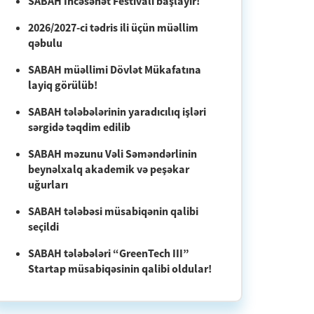
SABAH İncəsənət Festivalı başlayır!
2026/2027-ci tədris ili üçün müəllim
qəbulu
SABAH müəllimi Dövlət Mükafatına
layiq görülüb!
SABAH tələbələrinin yaradıcılıq işləri
sərgidə təqdim edilib
SABAH məzunu Vəli Səməndərlinin
beynəlxalq akademik və peşəkar
uğurları
SABAH tələbəsi müsabiqənin qalibi
seçildi
SABAH tələbələri “GreenTech III”
Startap müsabiqəsinin qalibi oldular!