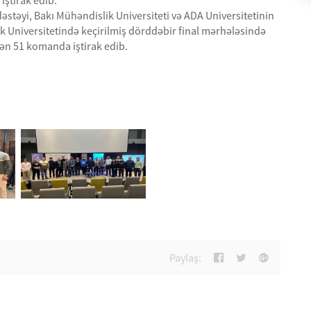
iştirak edib.
dəstəyi, Bakı Mühəndislik Universiteti və ADA Universitetinin
lik Universitetində keçirilmiş dörddəbir final mərhələsində
ndən 51 komanda iştirak edib.
Paylaş: