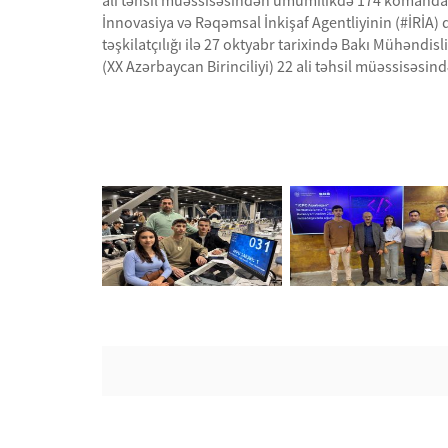
ali təhsil müəssisəsindən ümumilikdə 174 komanda 
İnnovasiya və Rəqəmsal İnkişaf Agentliyinin (#İRİA) 
təşkilatçılığı ilə 27 oktyabr tarixində Bakı Mühəndis
(XX Azərbaycan Birinciliyi) 22 ali təhsil müəssisəsi