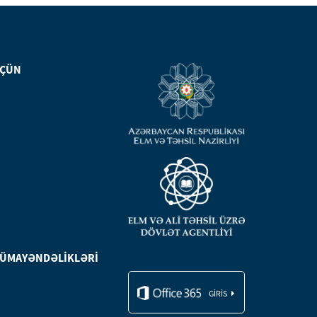
ÜÇÜN
NÜMAYƏNDƏLİKLƏRİ
GIRIS