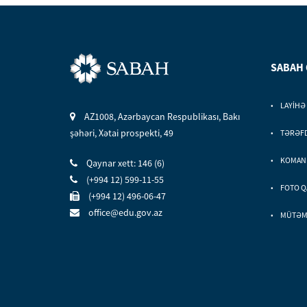
SABAH
LAYİHƏ
AZ1008, Azərbaycan Respublikası, Bakı
şəhəri, Xətai prospekti, 49
TƏRƏF
KOMAN
Qaynar xett: 146 (6)
(+994 12) 599-11-55
FOTO Q
(+994 12) 496-06-47
office@edu.gov.az
MÜTƏMA