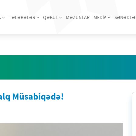
A
TƏLƏBƏLƏR
QƏBUL
MƏZUNLAR
MEDİA
SƏNƏDLƏ
alq Müsabiqədə!