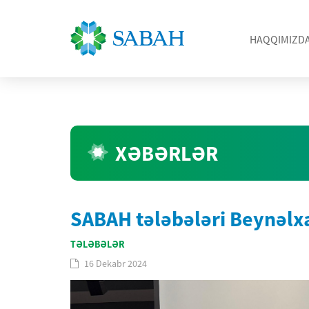
HAQQIMIZD
XƏBƏRLƏR
SABAH tələbələri Beynəlx
TƏLƏBƏLƏR
16 Dekabr 2024