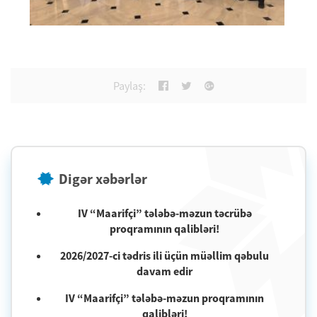
Paylaş:
Digər xəbərlər
IV “Maarifçi” tələbə-məzun təcrübə
proqramının qalibləri!
2026/2027-ci tədris ili üçün müəllim qəbulu
davam edir
IV “Maarifçi” tələbə-məzun proqramının
qalibləri!