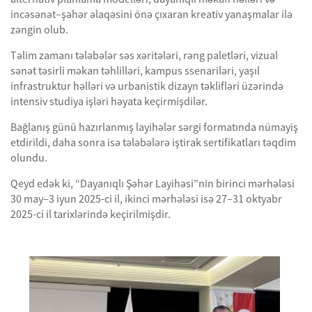
incəsənət–şəhər əlaqəsini önə çıxaran kreativ yanaşmalar ilə
zəngin olub.
Təlim zamanı tələbələr səs xəritələri, rəng paletləri, vizual
sənət təsirli məkan təhlilləri, kampus ssenariləri, yaşıl
infrastruktur həlləri və urbanistik dizayn təklifləri üzərində
intensiv studiya işləri həyata keçirmişdilər.
Bağlanış günü hazırlanmış layihələr sərgi formatında nümayiş
etdirildi, daha sonra isə tələbələrə iştirak sertifikatları təqdim
olundu.
Qeyd edək ki, “Dayanıqlı Şəhər Layihəsi”nin birinci mərhələsi
30 may–3 iyun 2025-ci il, ikinci mərhələsi isə 27–31 oktyabr
2025-ci il tarixlərində keçirilmişdir.