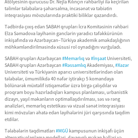
Atölyesinin qurucusu Dr. Nejla Kılınçın rəhbərliyi ilə keçirilən
təlimlər tələbələrə şəhərsalma, incəsənət və təbiətin
inteqrasiyası mövzularında praktiki biliklər qazandırdı.
Tədbirdə çıxış edən SABAH qrupları İcra Komitəsinin rəhbəri
Elza Səmədova layihənin gənclərin yaradıcı təfəkkürünün
inkişafında və Azərbaycan–Türkiyə akademik əməkdaşlığının
möhkəmləndirilməsində xüsusi rol oynadığını vurğuladı.
SABAH qrupları Azərbaycan
#Memarlıq
və
#İnşaat
Universiteti,
SABAH qrupları Azərbaycan
#Rəssamlıq
Akademiyası,
#Xəzər
Universiteti və Türkiyənin aparıcı universitetlərindən olan
tələbələr, ümumilikdə 40 nəfər iştirakçı 5 komandaya
bölünərək müxtəlif istiqamətlər üzrə birgə çalışdılar və
proqram boyu hazırladıqları kampus planlaması, urbanistik
dizayn, yaşıl məkanların optimallaşdırılması, səs və rəng
analizləri, memarlıq estetikası və vizual sənət inteqrasiyası
kimi mövzuları əhatə edən layihələrini jüri qarşısında təqdim
etdilər.
Tələbələrin təqdimatları
#MGÜ
kampusunun inkişafı üçün
alternativ planlama modelləri, dayanıqlı məkan həlləri və