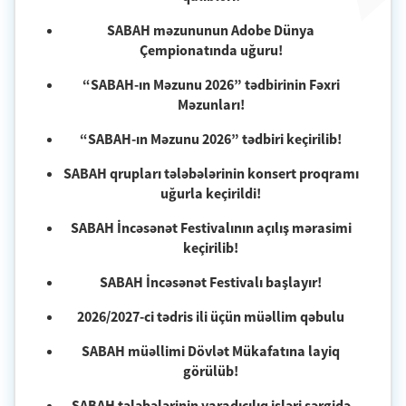
SABAH məzununun Adobe Dünya
Çempionatında uğuru!
“SABAH-ın Məzunu 2026” tədbirinin Fəxri
Məzunları!
“SABAH-ın Məzunu 2026” tədbiri keçirilib!
SABAH qrupları tələbələrinin konsert proqramı
uğurla keçirildi!
SABAH İncəsənət Festivalının açılış mərasimi
keçirilib!
SABAH İncəsənət Festivalı başlayır!
2026/2027-ci tədris ili üçün müəllim qəbulu
SABAH müəllimi Dövlət Mükafatına layiq
görülüb!
SABAH tələbələrinin yaradıcılıq işləri sərgidə