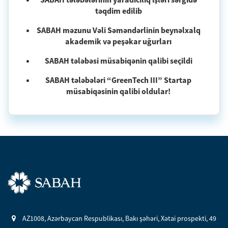
təqdim edilib
SABAH məzunu Vəli Səməndərlinin beynəlxalq
akademik və peşəkar uğurları
SABAH tələbəsi müsabiqənin qalibi seçildi
SABAH tələbələri “GreenTech III” Startap
müsabiqəsinin qalibi oldular!
AZ1008, Azərbaycan Respublikası, Bakı şəhəri, Xətai prospekti, 49