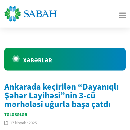
XƏBƏRLƏR
Ankarada keçirilən “Dayanıqlı
Şəhər Layihəsi”nin 3-cü
mərhələsi uğurla başa çatdı
TƏLƏBƏLƏR
17 Noyabr 2025