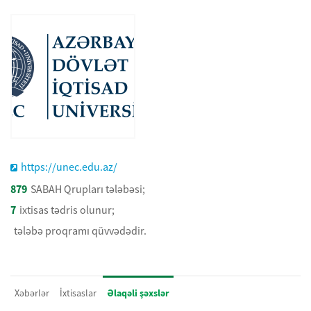
https://unec.edu.az/
879
SABAH Qrupları tələbəsi;
7
ixtisas tədris olunur;
tələbə proqramı qüvvədədir.
Xəbərlər
İxtisaslar
Əlaqəli şəxslər