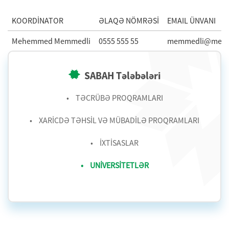
KOORDİNATOR
ƏLAQƏ NÖMRƏSİ
EMAIL ÜNVANI
Mehemmed Memmedli
0555 555 55
memmedli@meh
SABAH Tələbələri
TƏCRÜBƏ PROQRAMLARI
XARİCDƏ TƏHSİL VƏ MÜBADİLƏ PROQRAMLARI
İXTİSASLAR
UNİVERSİTETLƏR