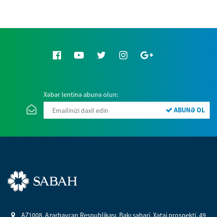
Xəbər lentinə abunə olun:
ABUNƏ OL
AZ1008, Azərbaycan Respublikası, Bakı şəhəri, Xətai prospekti, 49