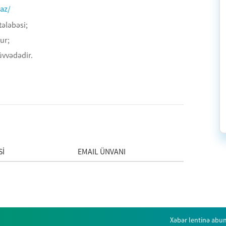
.az/
ələbəsi;
nur;
üvvədədir.
İ
EMAIL ÜNVANI
Xəbər lentinə abun