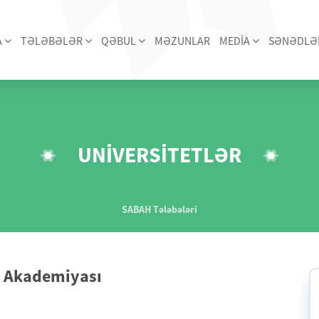
A
TƏLƏBƏLƏR
QƏBUL
MƏZUNLAR
MEDİA
SƏNƏDLƏ
UNİVERSİTETLƏR
SABAH Tələbələri
q Akademiyası