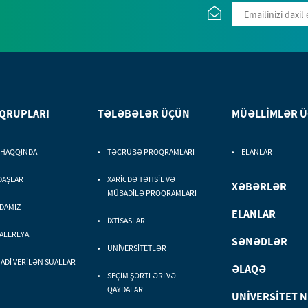
 QRUPLARI
TƏLƏBƏLƏR ÜÇÜN
MÜƏLLİMLƏR 
 HAQQINDA
TƏCRÜBƏ PROQRAMLARI
ELANLAR
DAŞLAR
XARİCDƏ TƏHSİL VƏ
XƏBƏRLƏR
MÜBADİLƏ PROQRAMLARI
DAMIZ
ELANLAR
İXTİSASLAR
ALEREYA
SƏNƏDLƏR
UNİVERSİTETLƏR
Dİ VERİLƏN SUALLAR
ƏLAQƏ
SEÇİM ŞƏRTLƏRİ VƏ
QAYDALAR
UNİVERSİTET 