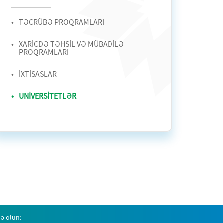
TƏCRÜBƏ PROQRAMLARI
XARİCDƏ TƏHSİL VƏ MÜBADİLƏ
PROQRAMLARI
İXTİSASLAR
UNİVERSİTETLƏR
ə olun: