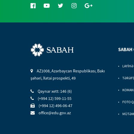
SABAH
LAYİHƏ
AZ1008, Azərbaycan Respublikası, Bakı
şəhəri, Xətai prospekti, 49
TƏRƏF
KOMAN
Qaynar xett: 146 (6)
(+994 12) 599-11-55
FOTO Q
(+994 12) 496-06-47
office@edu.gov.az
MÜTƏMA