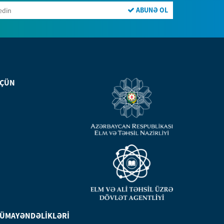
ABUNƏ OL
ÜÇÜN
NÜMAYƏNDƏLİKLƏRİ