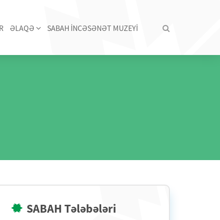
R
ƏLAQƏ
SABAH İNCƏSƏNƏT MUZEYİ
SABAH Tələbələri