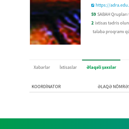
https://adra.edu
59
SABAH Qrupları t
2
ixtisas tədris olu
tələbə proqramı q
Xəbərlər
İxtisaslar
Əlaqəli şəxslər
KOORDİNATOR
ƏLAQƏ NÖMRƏS