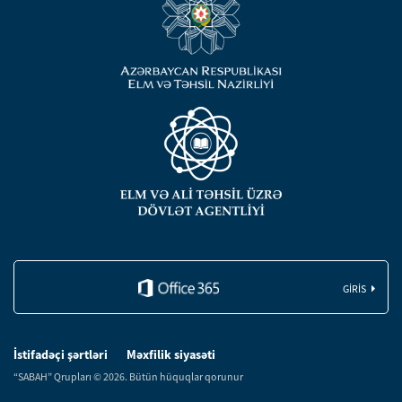
GIRIS
İstifadəçi şərtləri
Məxfilik siyasəti
“SABAH” Qrupları © 2026. Bütün hüquqlar qorunur