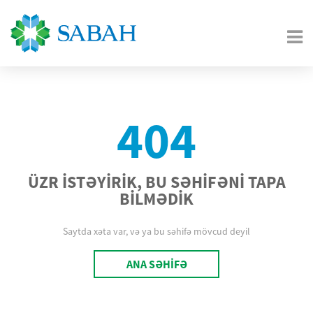
404
ÜZR İSTƏYİRİK, BU SƏHİFƏNİ TAPA
BİLMƏDİK
Saytda xəta var, və ya bu səhifə mövcud deyil
ANA SƏHİFƏ