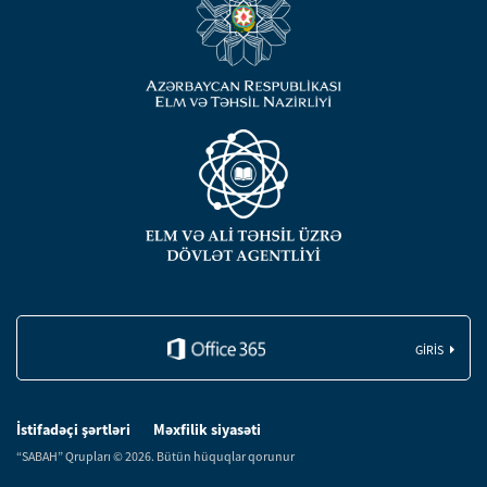
GIRIS
İstifadəçi şərtləri
Məxfilik siyasəti
“SABAH” Qrupları © 2026. Bütün hüquqlar qorunur