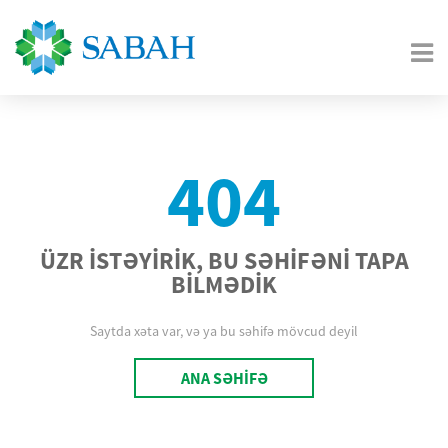
404
ÜZR İSTƏYİRİK, BU SƏHİFƏNİ TAPA
BİLMƏDİK
Saytda xəta var, və ya bu səhifə mövcud deyil
ANA SƏHİFƏ