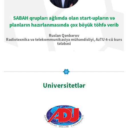
SABAH qrupları ağlımda olan start-upların və
irmişəm
planların hazırlanmasında çox böyük töhfə verib
Ruslan Qənbərov
Radiotexnika və telekommunikasiya mühəndisliyi, AzTU 4-cü kurs
tələbəsi
Universitetlər