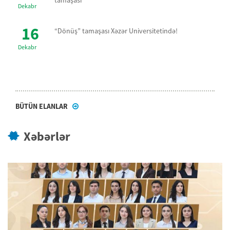
tamaşası
Dekabr
16
“Dönüş” tamaşası Xəzər Universitetində!
Dekabr
BÜTÜN ELANLAR
Xəbərlər