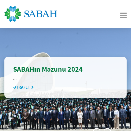
SABAHın Məzunu 2024
...
ƏTRAFLI