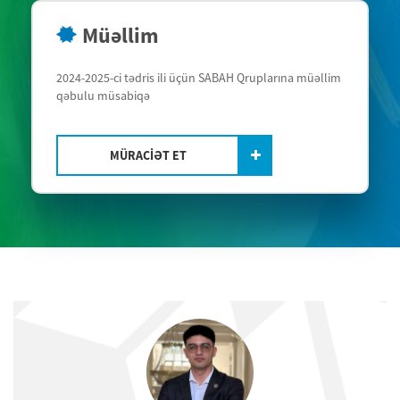
Müəllim
2024-2025-ci tədris ili üçün SABAH Qruplarına müəllim
qəbulu müsabiqə
MÜRACİƏT ET