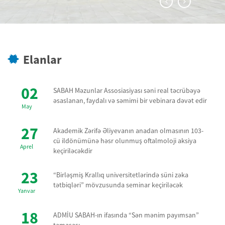
Elanlar
02
SABAH Məzunlar Assosiasiyası səni real təcrübəyə
əsaslanan, faydalı və səmimi bir vebinara dəvət edir
May
27
Akademik Zərifə Əliyevanın anadan olmasının 103-
cü ildönümünə həsr olunmuş oftalmoloji aksiya
Aprel
keçiriləcəkdir
23
“Birləşmiş Krallıq universitetlərində süni zəka
tətbiqləri” mövzusunda seminar keçiriləcək
Yanvar
18
ADMİU SABAH-ın ifasında “Sən mənim payımsan”