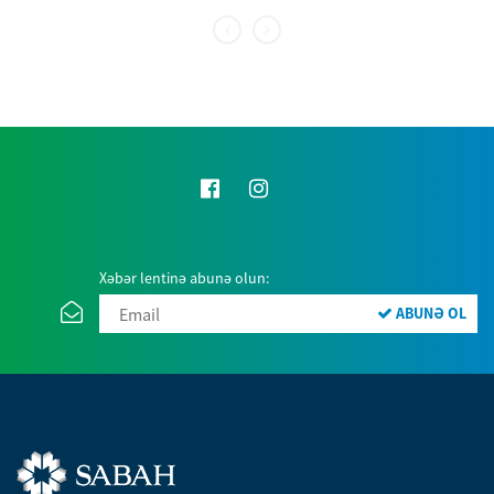
Xəbər lentinə abunə olun:
ABUNƏ OL