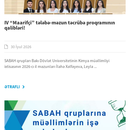
IV “Maarifçi” tələbə-məzun təcrübə proqramının
qalibləri!
30 İyul 2026
SABAH qrupları Bakı Dövlət Universitetinin Kimya müəllimliyi
ixtisasının 2026-cı il məzunları İlahə Xəlfəyeva, Leyla ...
ƏTRAFLI