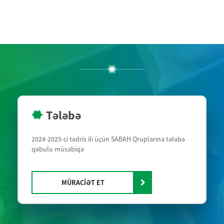
Tələbə
2024-2025-ci tədris ili üçün SABAH Qruplarına tələbə
qəbulu müsabiqə
MÜRACİƏT ET