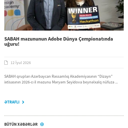
SABAH məzununun Adobe Dünya Çempionatında
uğuru!
12 İyul 2026
SABAH qrupları Azərbaycan Rəssamlıq Akademiyasının “Dizayn”
ixtisasının 2026-cı il məzunu Məryəm Seyidova beynəlxalq nüfuza ...
ƏTRAFLI
BÜTÜN XƏBƏRLƏR